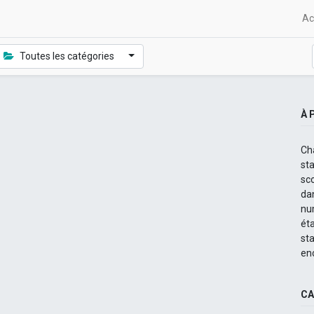
Ac
Toutes les catégories
À 
Ch
st
sc
dan
nu
ét
st
en
CA