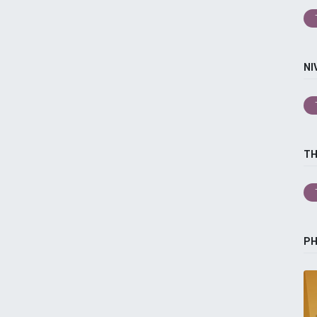
NI
T
P