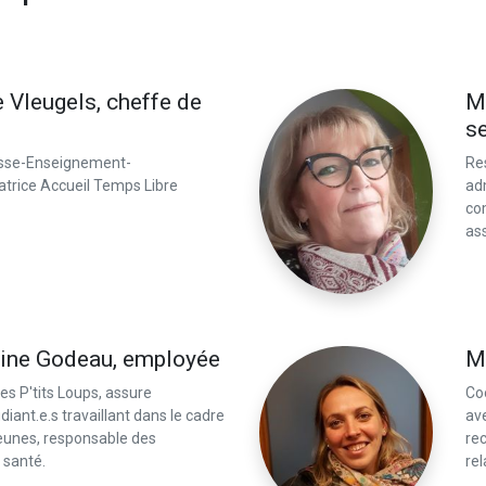
Vleugels, cheffe de
M
s
esse-Enseignement-
Re
natrice Accueil Temps Libre
adm
co
as
ne Godeau, employée
M
es P'tits Loups, assure
Co
iant.e.s travaillant dans le cadre
ave
eunes, responsable des
re
i santé.
re