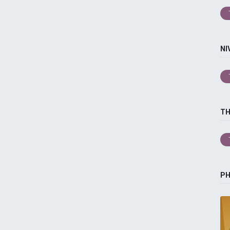
NI
T
P