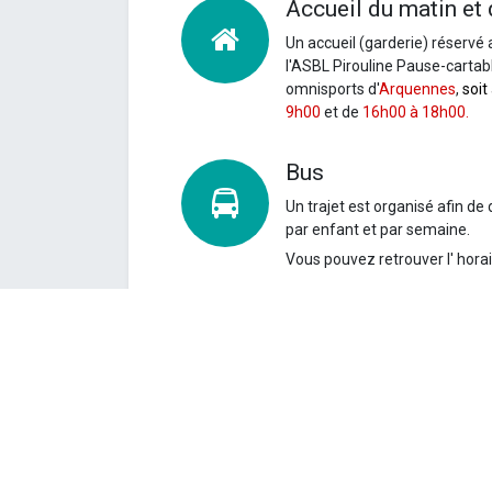
Accueil du matin et 
Un accueil (garderie) réservé 
l'ASBL Pirouline Pause-cartable
omnisports d'
Arquennes
,
soit
9h00
et de
16h00 à 18h00.
Bus
Un
trajet est organisé afin de 
par enfant et par semaine.
Vous pouvez retrouver l' hor
Coût
La participation financière se
euros pour les enfants habitan
tarif sera de 40 euros par enf
semaine.