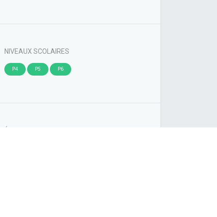
NIVEAUX SCOLAIRES
P4
P5
P6
ÉTIQUETTES
Artistique
Photographie
PARTAGER