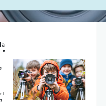
la
!"
re
 et
es