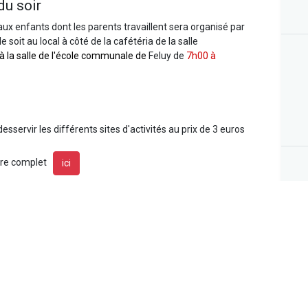
du soir
aux enfants dont les parents travaillent sera organisé par
 soit au local à côté de la cafétéria de la salle
 à la salle de l'école communale de
Feluy
de
7h00 à
desservir les différents sites d'activités au prix de 3 euros
aire complet
ici
ra de 50 euros pour les enfants habitant l'entité et de 100
t hors entité.
Pour les familles nombreuses de l’entité, le
ant, à condition que trois enfants soient inscrits la même