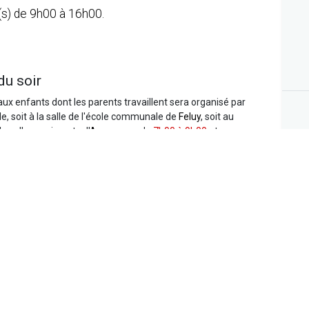
t(s) de 9h00 à 16h00.
du soir
aux enfants dont les parents travaillent sera organisé par
e, soit à la salle de l'école communale de
Feluy
, soit au
 la salle omnisports d'
Arquennes
de
7h00 à 9h00
et
desservir les différents sites d'activités au prix de 3 euros
us pouvez retrouver l'horaire complet
ici
ra de 50 euros pour les enfants habitant l'entité et de 100
t hors entité. Pour les familles nombreuses de l’entité, le