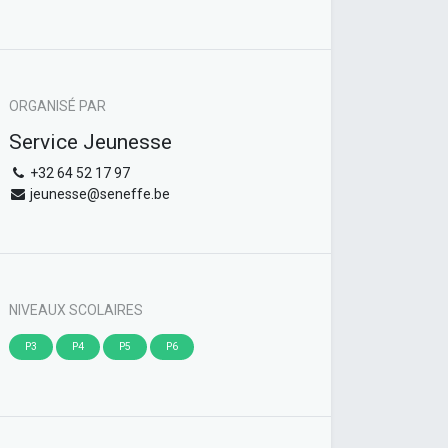
ORGANISÉ PAR
Service Jeunesse
+32 64 52 17 97
jeunesse@seneffe.be
NIVEAUX SCOLAIRES
P3
P4
P5
P6