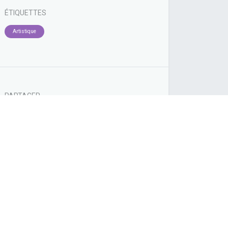
ÉTIQUETTES
Artistique
PARTAGER
Découvrez ce que les gens voient et disent
à propos de cet événement et rejoignez la
conversation.