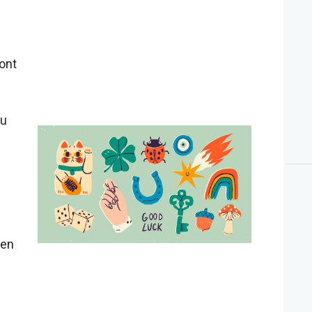
ont
du
 en