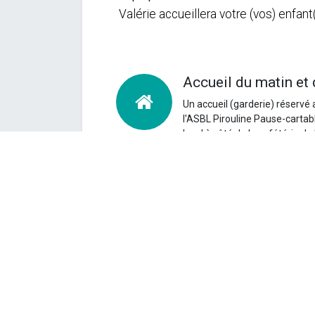
Valérie accueillera votre (vos) enfan
Accueil du matin et 
Un accueil (garderie) réservé 
l'ASBL Pirouline Pause-cartabl
local à côté de la cafétéria de
de
16h00 à 18h00
.
Bus
Un
trajet est organisé afin de 
par enfant et par semaine.
Vo
Coût
La participation financière se
euros pour les enfants habitan