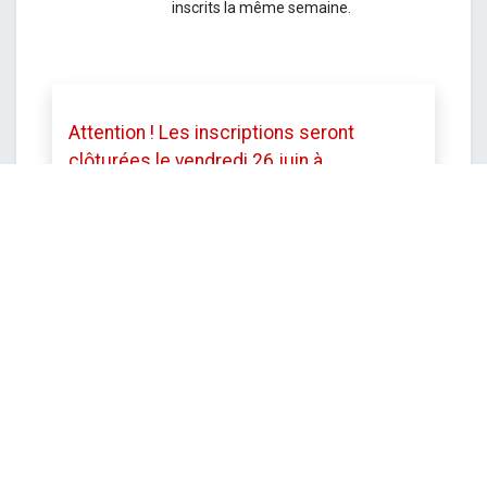
inscrits la même semaine.
Attention ! Les inscriptions seront
clôturées le vendredi 26 juin à
12h.
Toutefois le service se réserve le
droit de mettre fin aux inscriptions avant
cette date si le stage est complet.
DATE ET HEURE
lundi