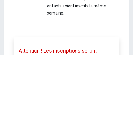
enfants soient inscrits la même
semaine.
Attention ! Les inscriptions seront
clôturées le vendredi 26 juin à 12h.
Toutefois le service se réserve le droit
de mettre fin aux inscriptions avant cette
date si le stage est complet.
DATE ET HEURE
lundi