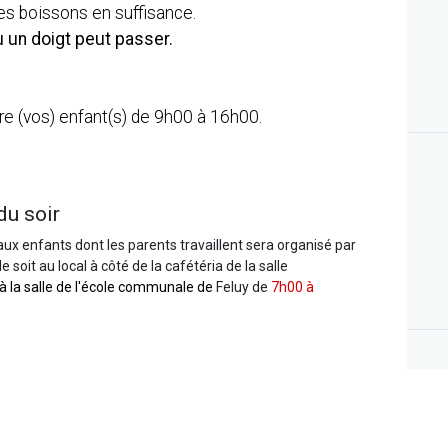
ns et des boissons en suffisance.
ù un doigt peut passer.
re (vos) enfant(s) de 9h00 à 16h00.
du soir
aux enfants dont les parents travaillent sera organisé par
 soit au local à côté de la cafétéria de la salle
 à la salle de l'école communale de
Feluy
de
7h00 à
desservir les différents sites d'activités au prix de 3 euros
us pouvez retrouver l'horaire complet
ici