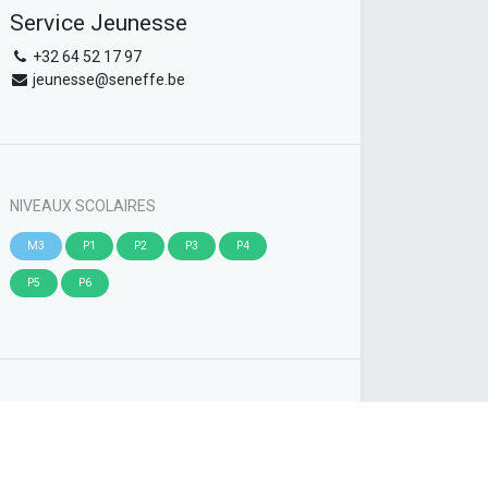
Service Jeunesse
+32 64 52 17 97
jeunesse@seneffe.be
NIVEAUX SCOLAIRES
M3
P1
P2
P3
P4
P5
P6
ÉTIQUETTES
Sports