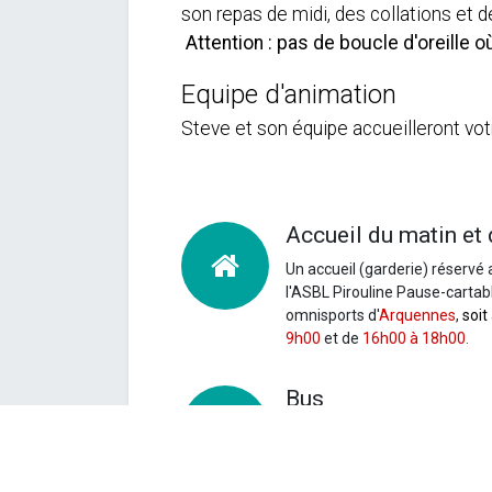
son repas de midi, des collatio
Attention : pas de boucle d'oreille o
Equipe d'animation
Steve et son équipe accueilleront vot
Accueil du matin et 
Un accueil (garderie) réservé 
l'ASBL Pirouline Pause-cartable
omnisports d'
Arquennes
,
soit
9h00
et de
16h00 à 18h00.
Bus
Un
trajet est organisé afin de 
par enfant et par semaine.
Vo