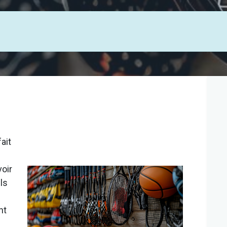
ait
oir
ls
nt