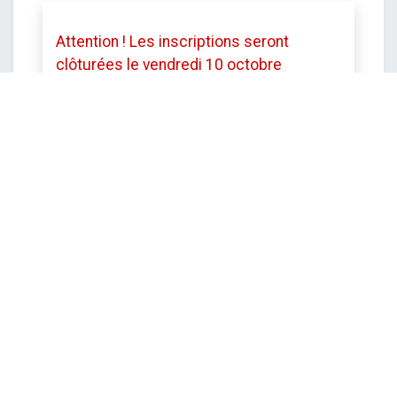
Attention ! Les inscriptions seront
clôturées le vendredi 10 octobre
à12h.
Toutefois le service se réserve le
droit de mettre fin aux inscriptions avant
cette date si le stage est complet.
DATE ET HEURE
lundi
20 octobre 2025
Démarrer -
09:00
vendredi