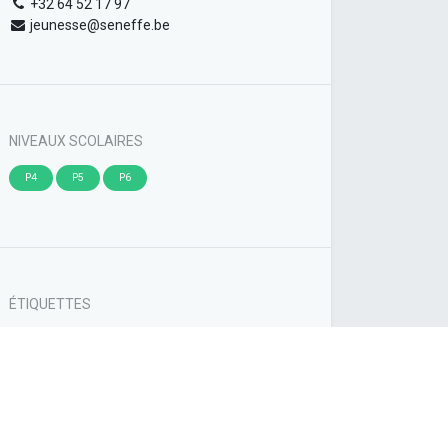
+32 64 52 17 97
jeunesse@seneffe.be
NIVEAUX SCOLAIRES
P4
P5
P6
ÉTIQUETTES
Sport