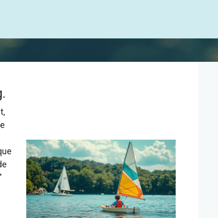
g.
t,
se
ique
de
"