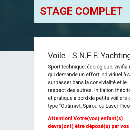
STAGE COMPLET
Voile - S.N.E.F. Yachtin
Sport technique, écologique, vivifian
qui demande un effort individuel à 
surpasser dans la convivialité et le
respect des autres. Initiation théor
et pratique à bord de petits voiliers 
type "Optimist, Spirou ou Laser Pico
Attention! Votre(vos) enfant(s)
devra(ont) être déposé(s) par vos