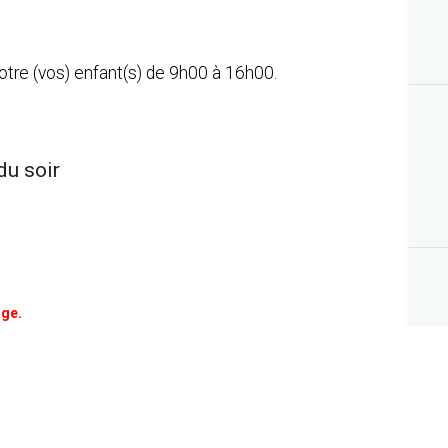
votre (vos) enfant(s) de 9h00 à 16h00.
du soir
age.
ra de 50 euros pour les enfants habitant l'entité et de 100
t hors entité.
Pour les familles nombreuses de l’entité, le