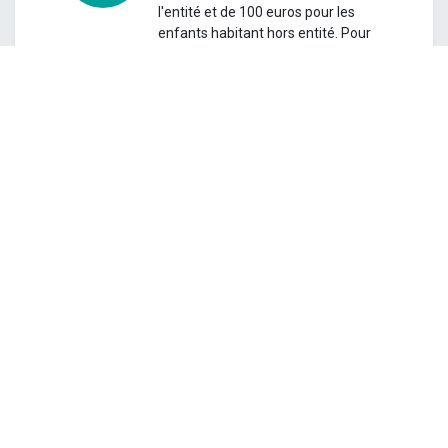
l'entité et de 100 euros pour les
enfants habitant hors entité.
Pour
les familles nombreuses de l'entité,
ce sera 40 euros par enfants pour
autant que 3 enfants soient inscrits
la même semaine.
Attention ! Les inscriptions seront
clôturées le vendredi 6 février à
12h.
Toutefois le service se réserve le
droit de mettre fin aux inscriptions avant
cette date si le stage est complet.