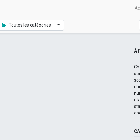
Ac
Toutes les catégories
À 
Ch
st
sc
dan
nu
ét
st
en
CA