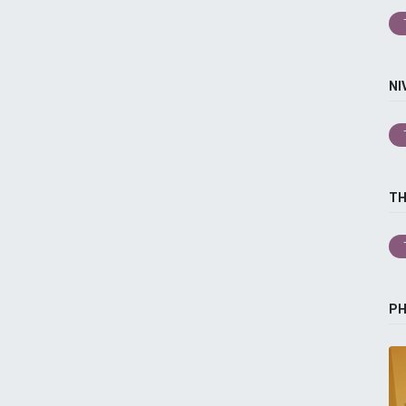
NI
T
P