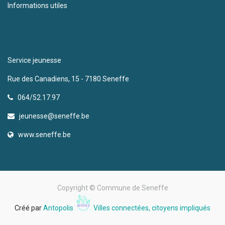
Informations utiles
Service jeunesse
Rue des Canadiens, 15 - 7180 Seneffe
064/52.17.97
jeunesse@seneffe.be
www.seneffe.be
Copyright ©
Commune de Seneffe
Créé par
Antopolis
Villes connectées, citoyens impliqués