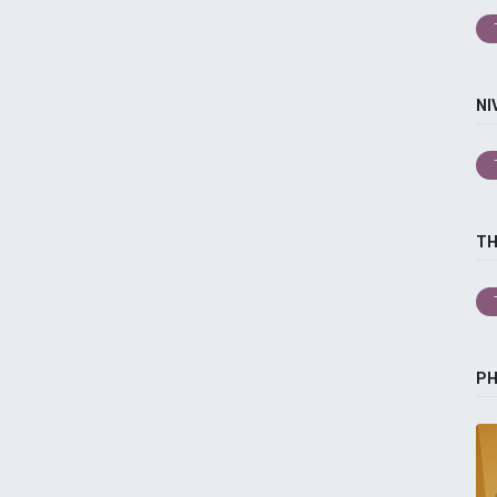
NI
T
P