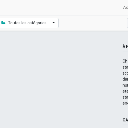
Ac
Toutes les catégories
À 
Ch
st
sc
dan
nu
ét
st
en
CA